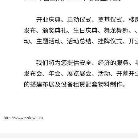
http://www.zzdqwh.cn