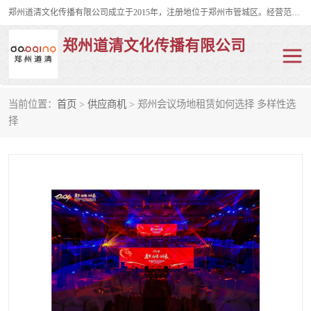
郑州道清文化传播有限公司成立于2015年，注册地位于郑州市管城区。经营范围包括会议及展览服务、庆典礼仪策划、企业形象策划、企业管理咨询、计算机图文设计、制作等。主要产品服务有：舞台桁架搭建，背景板搭建，灯光音响，雷亚舞台搭建、龙门架搭建、会议桌椅租赁、灯光音响租赁、空飘出租、气柱拱门租赁、喷绘写真制作、kt板制作。
郑州道清文化传播有限公司
当前位置：
首页
>
供应商机
> 郑州会议场地租赁如何选择 多样性选
舞台桁架搭建
雷亚架搭建
择
启动道具
礼仪庆典
活动策划
truss架出租
kt板制作
场地布置
背景板搭建
雷亚舞台搭建
龙门架搭建
会议桌椅租赁