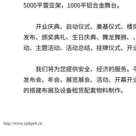
http://www.zzdqwh.cn