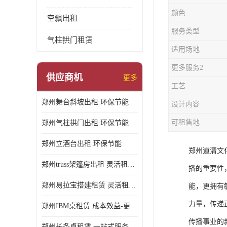
颜色
空飘出租
服务类型
气柱拱门租赁
适用场地
更多服务2
供应商机
更多
工艺
郑州舞台斜坡出租 环保节能
设计内容
可租售地
郑州气柱拱门出租 环保节能
郑州立酒台出租 环保节能
郑州道清文
郑州truss架篷房出租 灵活租赁期限
播的重要性
郑州易拉宝搭建租赁 灵活租赁期限
能，更拥有
力量，传递
郑州IBM桌租赁 成本效益-更具经济性和实用性
传播事业的
郑州长条桌租赁 一站式服务