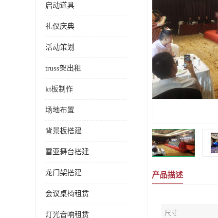
启动道具
礼仪庆典
活动策划
truss架出租
kt板制作
场地布置
背景板搭建
雷亚舞台搭建
龙门架搭建
产品描述
会议桌椅租赁
尺寸
灯光音响租赁