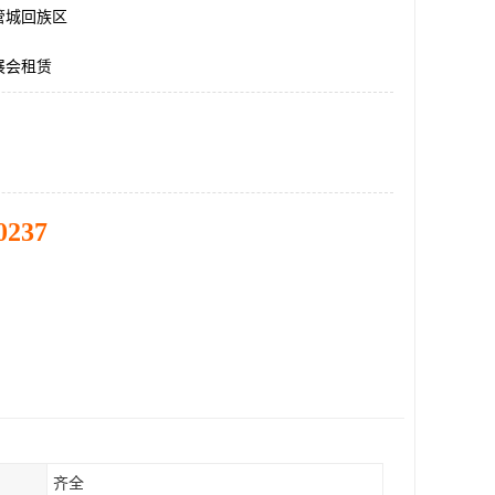
管城回族区
展会租赁
0237
齐全