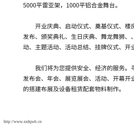
http://www.zzdqwh.cn