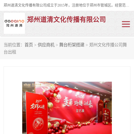
郑州道清文化传播有限公司成立于2015年，注册地位于郑州市管城区。经营范围包括会议及展览服务、庆典礼仪策划、企业形象策划、企业管理咨询、计算机图文设计、制作等。主要产品服务有：舞台桁架搭建，背景板搭建，灯光音响，雷亚舞台搭建、龙门架搭建、会议桌椅租赁、灯光音响租赁、空飘出租、气柱拱门租赁、喷绘写真制作、kt板制作。
郑州道清文化传播有限公司
当前位置：
首页
>
供应商机
>
舞台桁架搭建
> 郑州文化传播公司舞
舞台桁架搭建
雷亚架搭建
台出租
启动道具
礼仪庆典
活动策划
truss架出租
kt板制作
场地布置
背景板搭建
雷亚舞台搭建
龙门架搭建
会议桌椅租赁