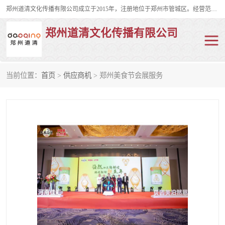
郑州道清文化传播有限公司成立于2015年，注册地位于郑州市管城区。经营范围包括会议及展览服务、庆典礼仪策划、企业形象策划、企业管理咨询、计算机图文设计、制作等。主要产品服务有：舞台桁架搭建，背景板搭建，灯光音响，雷亚舞台搭建、龙门架搭建、会议桌椅租赁、灯光音响租赁、空飘出租、气柱拱门租赁、喷绘写真制作、kt板制作。
郑州道清文化传播有限公司
当前位置：
首页
>
供应商机
> 郑州美食节会展服务
舞台桁架搭建
雷亚架搭建
启动道具
礼仪庆典
活动策划
truss架出租
kt板制作
场地布置
背景板搭建
雷亚舞台搭建
龙门架搭建
会议桌椅租赁