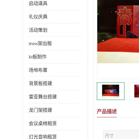
启动道具
礼仪庆典
活动策划
truss架出租
kt板制作
场地布置
背景板搭建
雷亚舞台搭建
龙门架搭建
产品描述
会议桌椅租赁
尺寸
灯光音响租赁