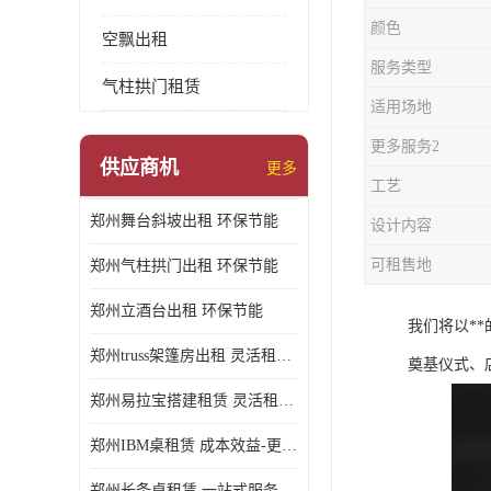
颜色
空飘出租
服务类型
气柱拱门租赁
适用场地
更多服务2
供应商机
更多
工艺
郑州舞台斜坡出租 环保节能
设计内容
可租售地
郑州气柱拱门出租 环保节能
郑州立酒台出租 环保节能
我们将以*
郑州truss架篷房出租 灵活租赁期限
奠基仪式、
郑州易拉宝搭建租赁 灵活租赁期限
郑州IBM桌租赁 成本效益-更具经济性和实用性
郑州长条桌租赁 一站式服务