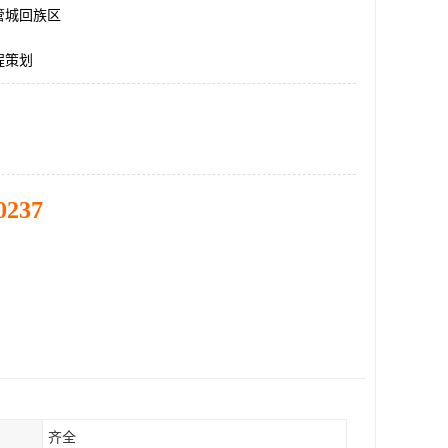
管城回族区
程策划
0237
齐全