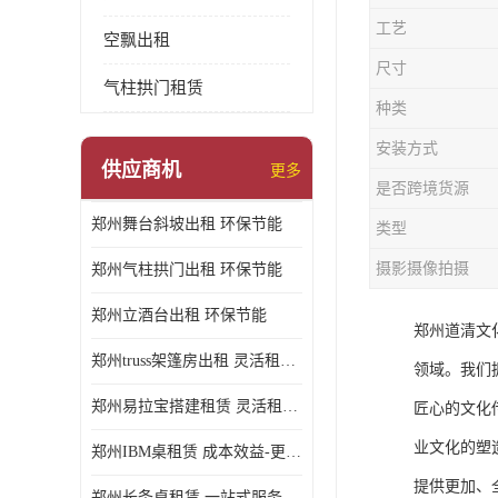
工艺
空飘出租
尺寸
气柱拱门租赁
种类
安装方式
供应商机
更多
是否跨境货源
郑州舞台斜坡出租 环保节能
类型
摄影摄像拍摄
郑州气柱拱门出租 环保节能
郑州立酒台出租 环保节能
郑州道清文
郑州truss架篷房出租 灵活租赁期限
领域。我们
郑州易拉宝搭建租赁 灵活租赁期限
匠心的文化
业文化的塑
郑州IBM桌租赁 成本效益-更具经济性和实用性
提供更加、
郑州长条桌租赁 一站式服务