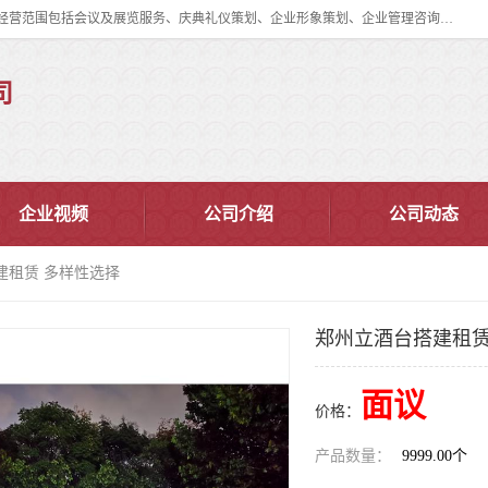
郑州道清文化传播有限公司成立于2015年，注册地位于郑州市管城区。经营范围包括会议及展览服务、庆典礼仪策划、企业形象策划、企业管理咨询、计算机图文设计、制作等。主要产品服务有：舞台桁架搭建，背景板搭建，灯光音响，雷亚舞台搭建、龙门架搭建、会议桌椅租赁、灯光音响租赁、空飘出租、气柱拱门租赁、喷绘写真制作、kt板制作。
司
企业视频
公司介绍
公司动态
建租赁 多样性选择
郑州立酒台搭建租赁
面议
价格：
产品数量：
9999.00个