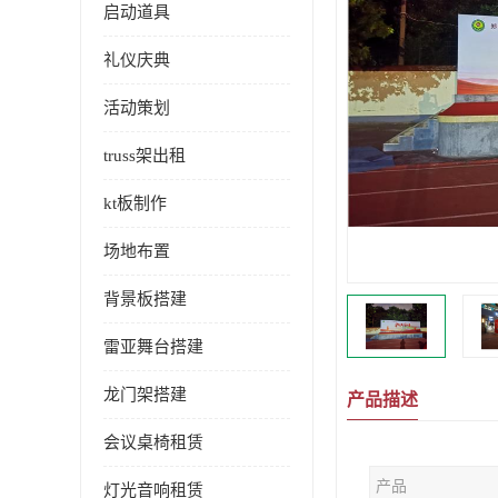
启动道具
礼仪庆典
活动策划
truss架出租
kt板制作
场地布置
背景板搭建
雷亚舞台搭建
龙门架搭建
产品描述
会议桌椅租赁
产品
灯光音响租赁