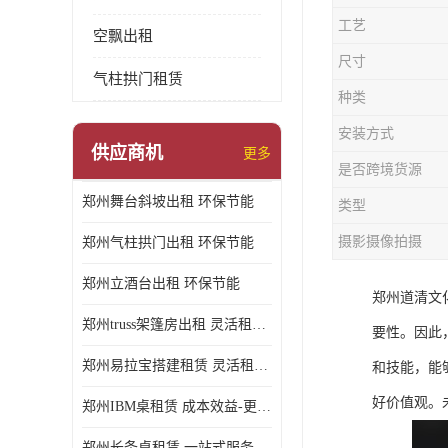
工艺
空飘出租
尺寸
气柱拱门租赁
种类
安装方式
供应商机
更多
是否跨境货源
郑州舞台斜坡出租 环保节能
类型
摄影摄像拍摄
郑州气柱拱门出租 环保节能
郑州立酒台出租 环保节能
郑州道清文
郑州truss架篷房出租 灵活租赁期限
要性。因此
郑州易拉宝搭建租赁 灵活租赁期限
和技能，能
好价值观。
郑州IBM桌租赁 成本效益-更具经济性和实用性
郑州长条桌租赁 一站式服务