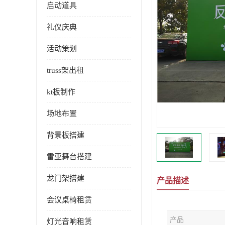
启动道具
礼仪庆典
活动策划
truss架出租
kt板制作
场地布置
背景板搭建
雷亚舞台搭建
龙门架搭建
产品描述
会议桌椅租赁
产品
灯光音响租赁