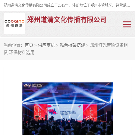
郑州道清文化传播有限公司成立于2015年，注册地位于郑州市管城区。经营范围包括会议及展览服务、庆典礼仪策划、企业形象策划、企业管理咨询、计算机图文设计、制作等。主要产品服务有：舞台桁架搭建，背景板搭建，灯光音响，雷亚舞台搭建、龙门架搭建、会议桌椅租赁、灯光音响租赁、空飘出租、气柱拱门租赁、喷绘写真制作、kt板制作。
郑州道清文化传播有限公司
当前位置：
首页
>
供应商机
>
舞台桁架搭建
> 郑州灯光音响设备租
舞台桁架搭建
雷亚架搭建
赁 环保材料选用
启动道具
礼仪庆典
活动策划
truss架出租
kt板制作
场地布置
背景板搭建
雷亚舞台搭建
龙门架搭建
会议桌椅租赁