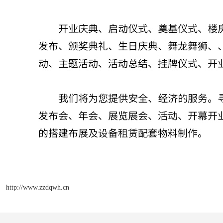
http://www.zzdqwh.cn