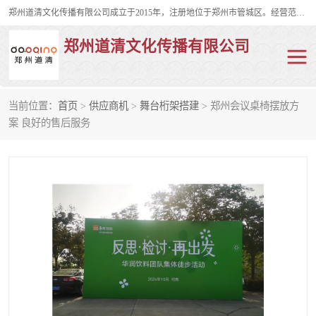
郑州道清文化传播有限公司成立于2015年，注册地位于郑州市管城区。经营范围包括会议及展览服务、庆典礼仪策划、企业形象策划、企业管理咨询、计算机图文设计、制作等。主要产品服务有：舞台桁架搭建，背景板搭建，灯光音响，雷亚舞台搭建、龙门架搭建、会议桌椅租赁、灯光音响租赁、空飘出租、气柱拱门租赁、喷绘写真制作、kt板制作。
郑州道清文化传播有限公司
当前位置：
首页
>
供应商机
>
舞台桁架搭建
> 郑州会议桌椅摆放方
舞台桁架搭建
雷亚架搭建
案 良好的售后服务
启动道具
礼仪庆典
活动策划
truss架出租
kt板制作
场地布置
背景板搭建
雷亚舞台搭建
龙门架搭建
会议桌椅租赁