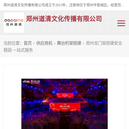
郑州道清文化传播有限公司成立于2015年，注册地位于郑州市管城区。经营范围包括会议及展览服务、庆典礼仪策划、企业形象策划、企业管理咨询、计算机图文设计、制作等。主要产品服务有：舞台桁架搭建，背景板搭建，灯光音响，雷亚舞台搭建、龙门架搭建、会议桌椅租赁、灯光音响租赁、空飘出租、气柱拱门租赁、喷绘写真制作、kt板制作。
郑州道清文化传播有限公司
当前位置：
首页
>
供应商机
>
舞台桁架搭建
> 郑州龙门架搭建安全
舞台桁架搭建
雷亚架搭建
稳固 一站式服务
启动道具
礼仪庆典
活动策划
truss架出租
kt板制作
场地布置
背景板搭建
雷亚舞台搭建
龙门架搭建
会议桌椅租赁