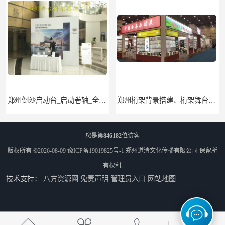
郑州桁架背景搭建、桁架舞台出租、会议签名墙搭建
郑州培训会议布场、舞台灯光音响LED屏、桁架舞台木质背板
您是第
846182
位访客
版权所有 ©2026-08-09
豫ICP备19019825号-1
郑州道清文化传播有限公司
保留所
有权利.
技术支持：
八方资源网
免责声明
管理员入口
网站地图