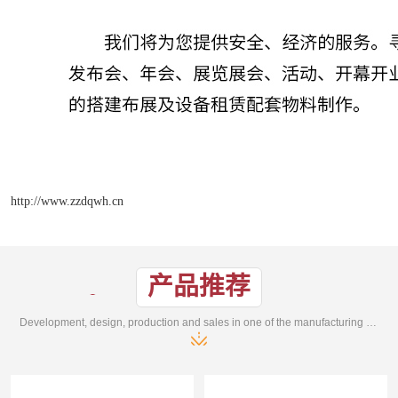
http://www.zzdqwh.cn
产品推荐
Development, design, production and sales in one of the manufacturing enterprises