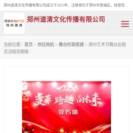
郑州道清文化传播有限公司成立于2015年，注册地位于郑州市管城区。经营范围包括会议及展览服务、庆典礼仪策划、企业形象策划、企业管理咨询、计算机图文设计、制作等。主要产品服务有：舞台桁架搭建，背景板搭建，灯光音响，雷亚舞台搭建、龙门架搭建、会议桌椅租赁、灯光音响租赁、空飘出租、气柱拱门租赁、喷绘写真制作、kt板制作。
郑州道清文化传播有限公司
当前位置：
首页
>
供应商机
>
舞台桁架搭建
> 郑州艺术节舞台出租
舞台桁架搭建
雷亚架搭建
灵活租赁期限
启动道具
礼仪庆典
活动策划
truss架出租
kt板制作
场地布置
背景板搭建
雷亚舞台搭建
龙门架搭建
会议桌椅租赁