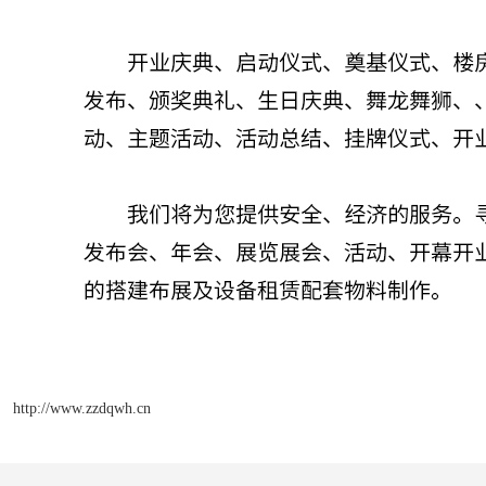
http://www.zzdqwh.cn